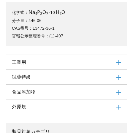
N
a
P
O
H
O
･
10
化学式：
N
a
X
4
P
X
2
O
X
7
･
10
H
X
2
O
4
2
7
2
分子量：446.06
CAS番号：
13472-36-1
官報公示整理番号：(1)-497
工業用
試薬特級
食品添加物
外原規
製品対象カテゴリ