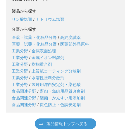
製品から探す
リン酸塩類
/
ナトリウム塩類
分野から探す
医薬・試薬・化粧品分野
/
高純度試薬
医薬・試薬・化粧品分野
/
医薬部外品原料
工業分野
/
金属表面処理
工業分野
/
金属イオン封鎖剤
工業分野
/
樹脂重合剤
工業分野
/
上質紙コーティング分散剤
工業分野
/
水溶性塗料分散剤
工業分野
/
製錬用漂白安定剤・染色酸
食品関連分野
/
畜肉・魚肉用品質改良剤
食品関連分野
/
製麺・かんすい用添加剤
食品関連分野
/
変色防止・色調安定剤
製品情報トップへ戻る